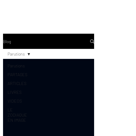
Blog
Parutions
Parutions
PARTAGES
ARTICLES
LIVRES
VIDEOS
LE
ZODIAQUE
EN IMAGE