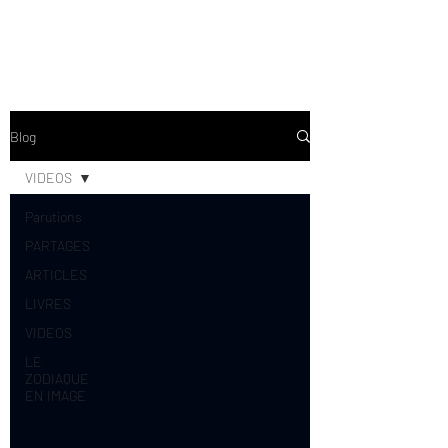
Blog
VIDEOS
Parutions
PARTAGES
ARTICLES
LIVRES
VIDEOS
LE
ZODIAQUE
EN IMAGE