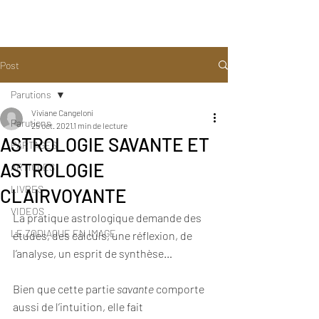
Post
Parutions
Viviane Cangeloni
Parutions
25 oct. 2021
1 min de lecture
ASTROLOGIE SAVANTE ET
PARTAGES
ASTROLOGIE
ARTICLES
LIVRES
CLAIRVOYANTE
VIDEOS
La pratique astrologique demande des 
LE ZODIAQUE EN IMAGE
études, des calculs, une réflexion, de 
l’analyse, un esprit de synthèse…
Bien que cette partie 
savante
 comporte 
aussi de l’intuition, elle fait 