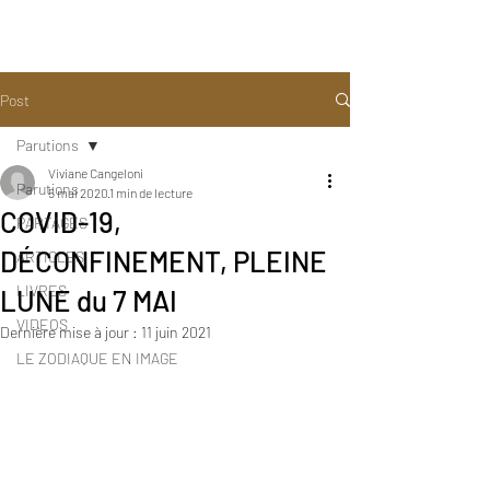
Post
Parutions
Viviane Cangeloni
Parutions
5 mai 2020
1 min de lecture
COVID-19,
PARTAGES
DÉCONFINEMENT, PLEINE
ARTICLES
LIVRES
LUNE du 7 MAI
VIDEOS
Dernière mise à jour :
11 juin 2021
LE ZODIAQUE EN IMAGE