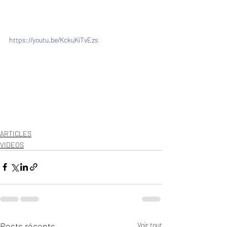
https://youtu.be/KckuKiTvEzs
ARTICLES
VIDEOS
Posts récents
Voir tout