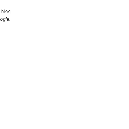
 blog 
logie.