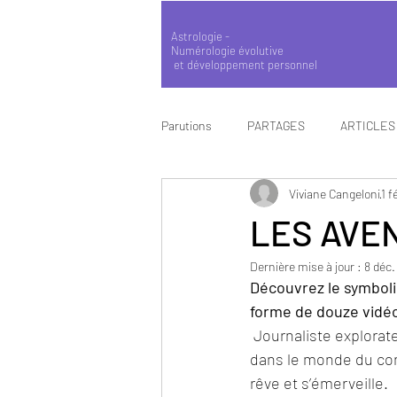
Astrologie -
Numérologie évolutive
et développement personnel
Parutions
PARTAGES
ARTICLES
Viviane Cangeloni
1 f
LES AVE
Dernière mise à jour :
8 déc.
Découvrez le symbol
forme de douze vidé
 Journaliste explorateur du ciel et de ses symboles, notre héros nous emmène avec humour 
dans le monde du cont
rêve et s’émerveille.