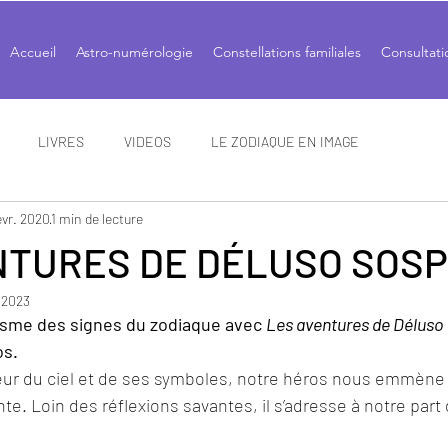
Accueil
Astro-numérologie
Constellations familiales
Consultati
LIVRES
VIDEOS
LE ZODIAQUE EN IMAGE
évr. 2020
1 min de lecture
NTURES DE DÉLUSO SOSP
 2023
isme des signes du zodiaque avec 
Les aventures de Déluso 
os.
e. Loin des réflexions savantes, il s’adresse à notre part 