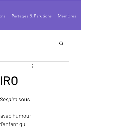
ons
Partages & Parutions
Membres
IRO
Sospiro 
sous 
d’enfant qui 