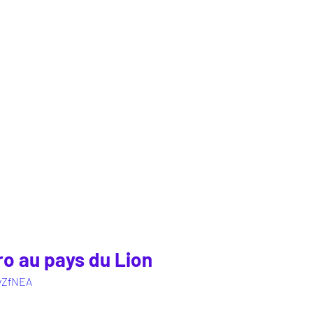
ro au pays du Lion
yvZfNEA