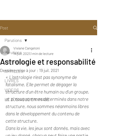
Post
Parutions
Viviane Cangeloni
Parutions
14 juil. 2021
1 min de lecture
Astrologie et responsabilité
PARTAGES
Dernière mise à jour :
19 juil. 2021
ARTICLES
« L'astrologie n'est pas synonyme de 
LIVRES
fatalisme. Elle permet de dégager la 
VIDEOS
structure d'un être humain ou d'un groupe, 
et si nous sommes déterminés dans notre 
LE ZODIAQUE EN IMAGE
structure, nous sommes néanmoins libres 
dans le développement du contenu de 
cette structure. 
Dans la vie, les jeux sont donnés, mais avec 
un jeu donné, chacun peut faire une partie 